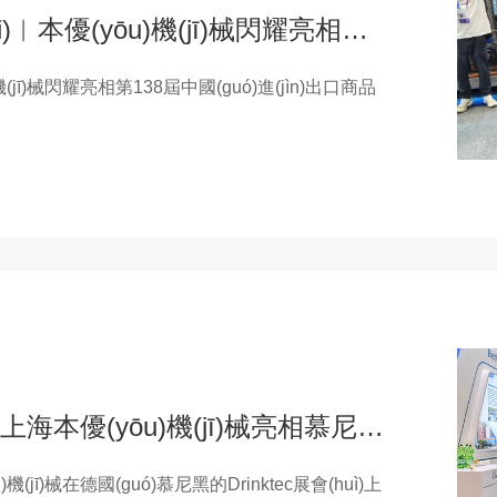
械閃耀亮相第138屆中國(guó)進(jìn)出口商品交易會(huì)
機(jī)械閃耀亮相第138屆中國(guó)進(jìn)出口商品
相慕尼黑drinktec 2025，Hall A5-240 恭候全球伙伴
jī)械在德國(guó)慕尼黑的Drinktec展會(huì)上