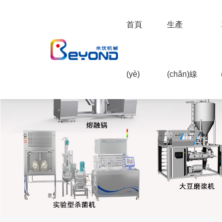
首頁
生產
(yè)
(chǎn)線