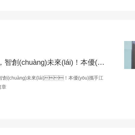
g)未來(lái)！本優(yōu)攜手江南大學(xué)，共啟食品裝備新篇章
，智創(chuàng)未來(lái)！本優(yōu)攜手江
篇章