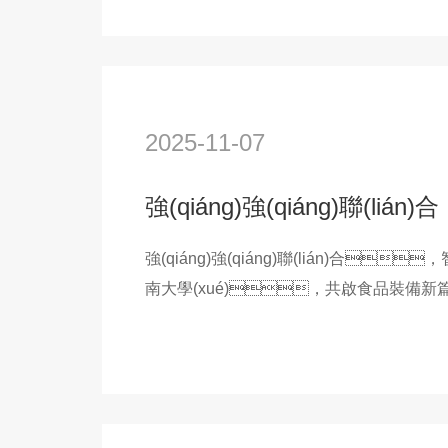
2025-11-07
強(qiáng)強(qiáng)聯(lián)合，智創(chuàn
強(qiáng)強(qiáng)聯(lián)合
南大學(xué)，共啟食品裝備新