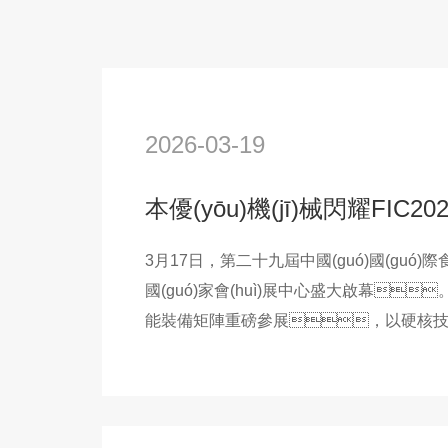
2026-03-19
本優(yōu)機(jī)械閃耀FIC2026，以
3月17日，第二十九屆中國(guó)國(guó)
國(guó)家會(huì)展中心盛大啟幕。本
能裝備矩陣重磅參展，以硬核技術(
食品添加劑產(chǎn)業(yè)革新注入新動(d